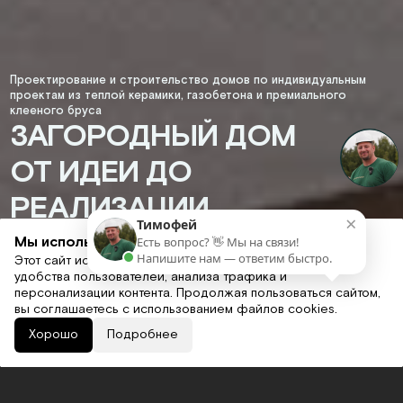
Проектирование и строительство домов по индивидуальным
проектам из теплой керамики, газобетона и премиального
клееного бруса
ЗАГОРОДНЫЙ ДОМ
ОТ ИДЕИ ДО
РЕАЛИЗАЦИИ
×
Тимофей
Мы используем cookies
Есть вопрос? 👋 Мы на связи!
Создаем единую
Напишите нам — ответим быстро.
Этот сайт использует файлы cookies для обеспечения
концепцию архитектуры
удобства пользователей, анализа трафика и
и ландшафтного дизайна
персонализации контента. Продолжая пользоваться сайтом,
вы соглашаетесь с использованием файлов cookies.
Хорошо
Подробнее