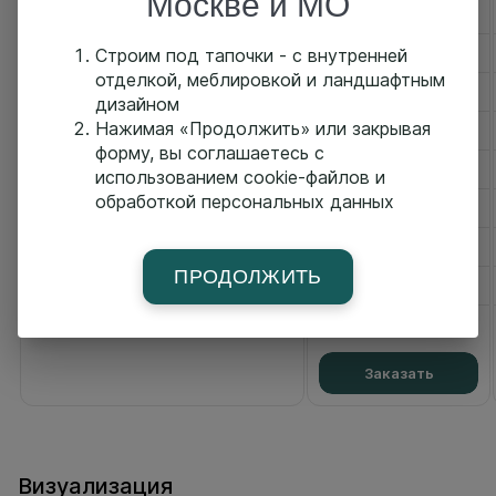
Москве и МО
Кровля
Логистика и работа включены
Строим под тапочки - с внутренней
отделкой, меблировкой и ландшафтным
Энергосберегающие окна
дизайном
Нажимая «Продолжить» или закрывая
Отделка черновая
форму, вы соглашаетесь с
Инженерные сети
использованием cookie-файлов и
обработкой персональных данных
Внешняя чистовая отделка
Внутренняя чистовая отделка
ПРОДОЛЖИТЬ
Мебель и сантехника
от 56 100 ₽ за м2
Заказать
Визуализация