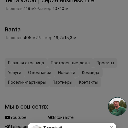
Terra Wood | серия Business Lite
Площадь:
119 м2
Размер:
10x10 м
Ranta
Площадь:
405 м2
Размер:
19,2x15,3 м
Главная страница
Построенные дома
Проекты
Услуги
О компании
Новости
Команда
Поселки-партнеры
Партнеры
Контакты
Мы в соц сетях
Youtube
Вконтакте
×
Telegram
Дзен
Тимофей