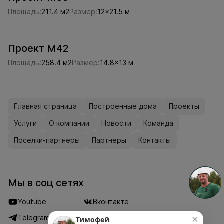
Площадь:
211.4 м2
Размер:
12x21.5 м
Проект M42
Площадь:
258.4 м2
Размер:
14.8x13 м
Главная страница
Построенные дома
Проекты
Услуги
О компании
Новости
Команда
Поселки-партнеры
Партнеры
Контакты
Мы в соц сетях
Youtube
Вконтакте
×
Telegram
Дзен
Тимофей