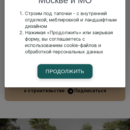
Москве и МО
Внутренняя чистовая отделка
Строим под тапочки - с внутренней
отделкой, меблировкой и ландшафтным
Мебель и сантехника
дизайном
от 56 100 ₽ за м2
Нажимая «Продолжить» или закрывая
форму, вы соглашаетесь с
Заказать
использованием cookie-файлов и
обработкой персональных данных
ПРОДОЛЖИТЬ
В нашем Telegram-канале
мы рассказываем все
о строительстве
Подписаться