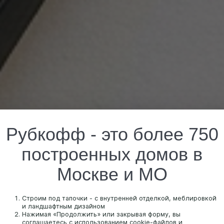
Рубкофф - это более 750
построенных домов в
Москве и МО
Строим под тапочки - с внутренней отделкой, меблировкой
и ландшафтным дизайном
Нажимая «Продолжить» или закрывая форму, вы
соглашаетесь с использованием cookie-файлов и