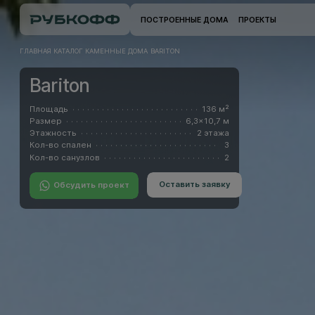
ПОСТРОЕННЫЕ ДОМА
ПРОЕКТЫ
ГЛАВНАЯ
КАТАЛОГ
КАМЕННЫЕ ДОМА
BARITON
Bariton
Площадь
136 м²
Размер
6,3x10,7 м
Этажность
2 этажа
Кол-во спален
3
Кол-во санузлов
2
Оставить заявку
Обсудить проект
Оставить заявку
Обсудить проект