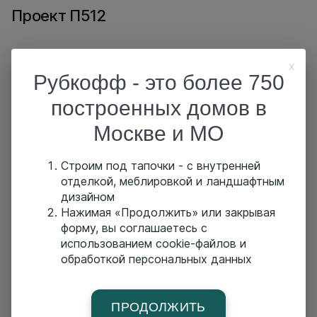
Проект П512
x
Оставить заявку
Обсудить проект
Рубкофф - это более 750
построенных домов в
Москве и МО
О проекте
Строим под тапочки - с внутренней
отделкой, меблировкой и ландшафтным
дизайном
Похожие проекты
Нажимая «Продолжить» или закрывая
форму, вы соглашаетесь с
использованием cookie-файлов и
обработкой персональных данных
Проект П527
Площадь:
м2
Размер:
x м
ПРОДОЛЖИТЬ