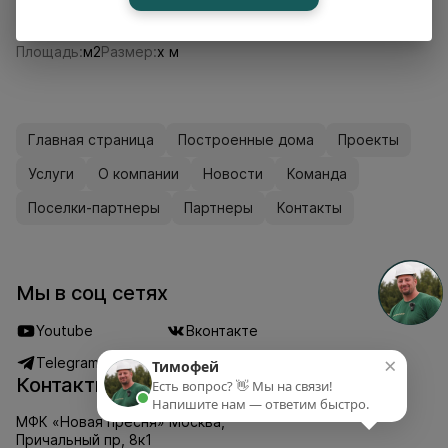
Проект П550
Площадь:
м2
Размер:
x м
Главная страница
Построенные дома
Проекты
Услуги
О компании
Новости
Команда
Поселки-партнеры
Партнеры
Контакты
Мы в соц сетях
Youtube
Вконтакте
×
Telegram
Дзен
Тимофей
Контакты
Есть вопрос? 👋 Мы на связи!
Напишите нам — ответим быстро.
МФК «Новая пресня» Москва,
Причальный пр, 8к1