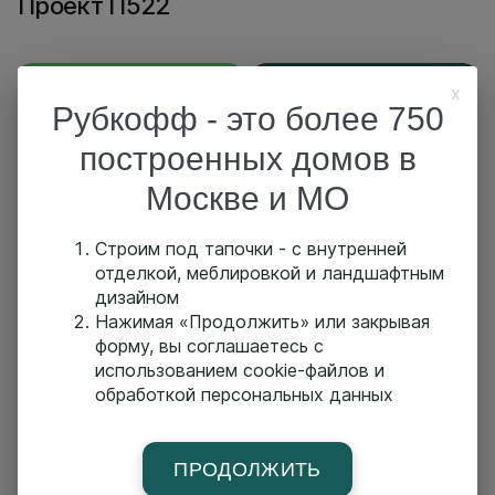
Проект П522
Оставить заявку
Обсудить проект
x
Рубкофф - это более 750
построенных домов в
О проекте
Москве и МО
Строим под тапочки - с внутренней
отделкой, меблировкой и ландшафтным
Похожие проекты
дизайном
Нажимая «Продолжить» или закрывая
форму, вы соглашаетесь с
использованием cookie-файлов и
Проект П539
обработкой персональных данных
Площадь:
м2
Размер:
x м
ПРОДОЛЖИТЬ