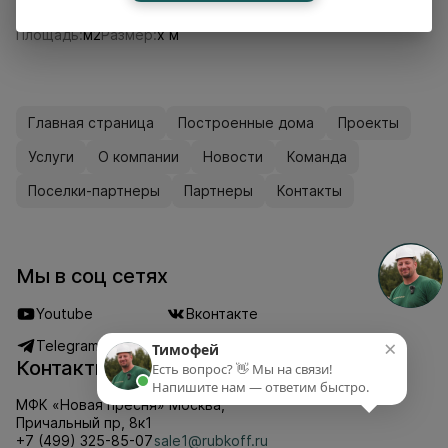
Проект П507
Площадь:
м2
Размер:
x м
Главная страница
Построенные дома
Проекты
Услуги
О компании
Новости
Команда
Поселки-партнеры
Партнеры
Контакты
Мы в соц сетях
Youtube
Вконтакте
×
Telegram
Дзен
Тимофей
Контакты
Есть вопрос? 👋 Мы на связи!
Напишите нам — ответим быстро.
МФК «Новая пресня» Москва,
Причальный пр, 8к1
+7 (499) 325-85-07
sale1@rubkoff.ru