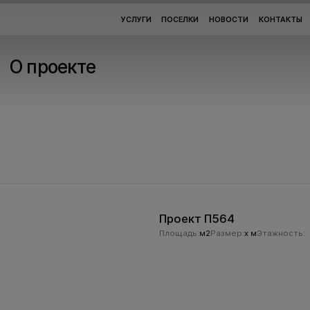
УСЛУГИ
ПОСЕЛКИ
НОВОСТИ
КОНТАКТЫ
О проекте
Проект П564
Площадь:
м2
Размер:
x м
Этажность: