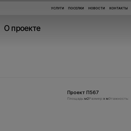
УСЛУГИ
ПОСЕЛКИ
НОВОСТИ
КОНТАКТЫ
О проекте
Проект П567
Площадь:
м2
Размер:
x м
Этажность: