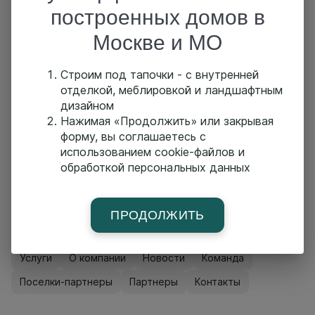
построенных домов в
Похожие проекты
Москве и МО
Строим под тапочки - с внутренней
Проект П565
отделкой, меблировкой и ландшафтным
Площадь:
м2
Размер:
x м
дизайном
Нажимая «Продолжить» или закрывая
форму, вы соглашаетесь с
Проект П585
использованием cookie-файлов и
обработкой персональных данных
Площадь:
м2
Размер:
x м
ПРОДОЛЖИТЬ
Главная страница
Построенные дома
Проекты
Услуги
О компании
Новости
Команда
Поселки-партнеры
Партнеры
Контакты