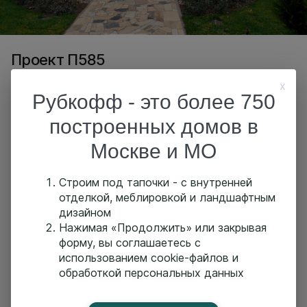
Проект П585
x
Рубкофф - это более 750
Оставить заявку
Обсудить проект
построенных домов в
Москве и МО
О проекте
Строим под тапочки - с внутренней
отделкой, меблировкой и ландшафтным
дизайном
Нажимая «Продолжить» или закрывая
Похожие проекты
форму, вы соглашаетесь с
использованием cookie-файлов и
обработкой персональных данных
Проект П564