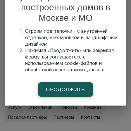
построенных домов в
Похожие проекты
Москве и МО
Строим под тапочки - с внутренней
Проект П520
отделкой, меблировкой и ландшафтным
Площадь:
м2
Размер:
x м
дизайном
Нажимая «Продолжить» или закрывая
форму, вы соглашаетесь с
Проект П570
использованием cookie-файлов и
обработкой персональных данных
Площадь:
м2
Размер:
x м
ПРОДОЛЖИТЬ
Главная страница
Построенные дома
Проекты
Услуги
О компании
Новости
Команда
Поселки-партнеры
Партнеры
Контакты