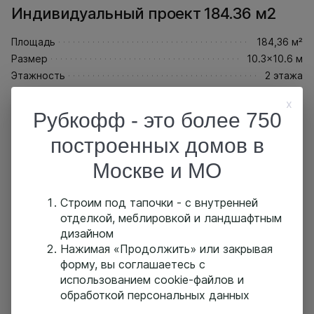
Индивидуальный проект 184.36 м2
Площадь
184,36 м²
Размер
10.3x10.6 м
Этажность
2 этажа
Кол-во спален
4
x
Кол-во санузлов
2
Рубкофф - это более 750
построенных домов в
Оставить заявку
Обсудить проект
Москве и МО
Строим под тапочки - с внутренней
О проекте
отделкой, меблировкой и ландшафтным
дизайном
Нажимая «Продолжить» или закрывая
форму, вы соглашаетесь с
Похожие проекты
использованием cookie-файлов и
обработкой персональных данных