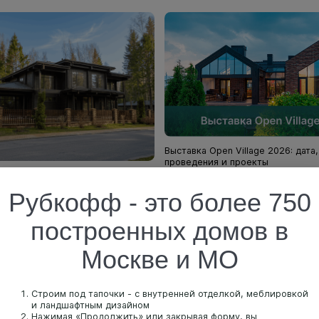
Выставка Open Village 2026: дата
проведения и проекты
знь бизнес-класса в деталях:
12 июня 2026
о домов в Эмеральд Вилладж от
Рубкофф - это более 750
изации
построенных домов в
Москве и МО
Строим под тапочки - с внутренней отделкой, меблировкой
и ландшафтным дизайном
Нажимая «Продолжить» или закрывая форму, вы