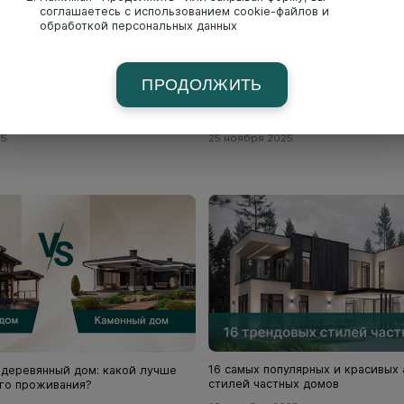
соглашаетесь с использованием cookie-файлов и
обработкой персональных данных
ПРОДОЛЖИТЬ
ай-тек: история, особенности,
Барнхаус: плюсы и минусы домов
сы стиля
стиля и фото проектов
25
25 ноября 2025
16 самых популярных и красивых
деревянный дом: какой лучше
стилей частных домов
го проживания?