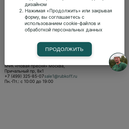
дизайном
Поселки-партнеры
Партнеры
Контакты
Нажимая «Продолжить» или закрывая
форму, вы соглашаетесь с
использованием cookie-файлов и
Мы в соц сетях
обработкой персональных данных
Youtube
Вконтакте
Telegram
Дзен
ПРОДОЛЖИТЬ
Контакты
МФК «Новая пресня» Москва,
Причальный пр, 8к1
+7 (499) 325-85-07
sale1@rubkoff.ru
Пн.-Пт.: с 10:00 до 19:00