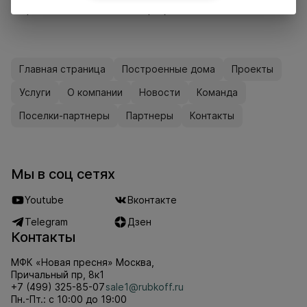
https://rubkoff.ru/standardproject/
Главная страница
Построенные дома
Проекты
Услуги
О компании
Новости
Команда
Поселки-партнеры
Партнеры
Контакты
Мы в соц сетях
Youtube
Вконтакте
Telegram
Дзен
Контакты
МФК «Новая пресня» Москва,
Причальный пр, 8к1
+7 (499) 325-85-07
sale1@rubkoff.ru
Пн.-Пт.: с 10:00 до 19:00