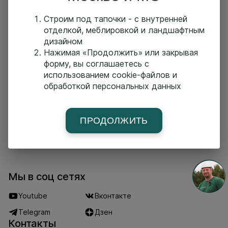
▪ Площадь 201.5 м²
▪ Клееный брус 240х275
Строим под тапочки - с внутренней
▪ Терраса 17,59 м²
отделкой, меблировкой и ландшафтным
▪ Гостиная 33,32 м²
дизайном
▪ Парная
Нажимая «Продолжить» или закрывая
▪ 3 Спальни
форму, вы соглашаетесь с
использованием cookie-файлов и
обработкой персональных данных
Главная страница
Построенные дома
Проекты
Услуги
О компании
Новости
Команда
ПРОДОЛЖИТЬ
Поселки-партнеры
Партнеры
Контакты
Мы в соц сетях
Youtube
Вконтакте
Telegram
Дзен
Контакты