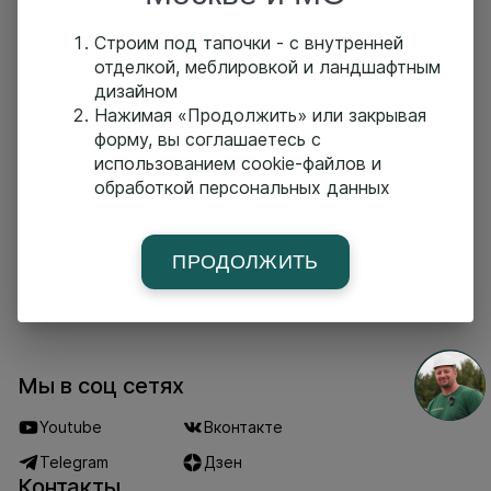
-Выплаты зп 2 раза в месяц
-Отпуск 28 календарных дней
Строим под тапочки - с внутренней
По всем вопросам звоните по номеру 8 (495) 135-
отделкой, меблировкой и ландшафтным
47-17
дизайном
⠀
Нажимая «Продолжить» или закрывая
Офис: м. Шелепиха, Причальный проезд, 8к1
форму, вы соглашаетесь с
использованием cookie-файлов и
обработкой персональных данных
Главная страница
Построенные дома
Проекты
Услуги
О компании
Новости
Команда
ПРОДОЛЖИТЬ
Поселки-партнеры
Партнеры
Контакты
Мы в соц сетях
Youtube
Вконтакте
Telegram
Дзен
Контакты