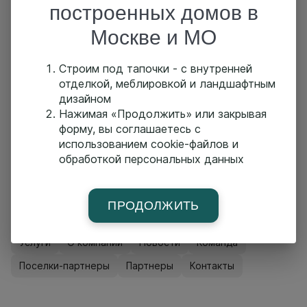
построенных домов в
Что Вас ожидает:
Москве и МО
• Полный осмотр объекта
• Полный доступ к участку
• Подробная консультация от экспертов Рубкофф с
Строим под тапочки - с внутренней
ответами на все Ваши вопросы
отделкой, меблировкой и ландшафтным
• Специальные предложения на строительство
только для участников
дизайном
Нажимая «Продолжить» или закрывая
Напишите нам в WhatsApp, чтобы узнать
форму, вы соглашаетесь с
подробности и записаться на экскурсию
использованием cookie-файлов и
https://rubkoffmsk.ru/email41
.
обработкой персональных данных
Или позвоните нам по телефону 8(495)135-47-17
ПРОДОЛЖИТЬ
Главная страница
Построенные дома
Проекты
Услуги
О компании
Новости
Команда
Поселки-партнеры
Партнеры
Контакты