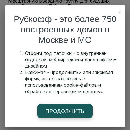
- Масштабную въездную группу для будущих
жителей поселка КП Green Forest.
x
- Дом из клееного бруса на финишной стадии
Рубкофф - это более 750
строительства, по индивидуальному проекту.
построенных домов в
А также:
Москве и МО
✔Познакомитесь с нашими специалистами, которые
ответят на все вопросы о строительстве будущего
дома.
Строим под тапочки - с внутренней
отделкой, меблировкой и ландшафтным
✔Получите расчёт сметы и консультацию по
дизайном
действующим программам ипотечного
Нажимая «Продолжить» или закрывая
кредитования.
форму, вы соглашаетесь с
Место встречи: КП «GREENWOOD».
использованием cookie-файлов и
Московская область, Ступинский район, д.
обработкой персональных данных
Дубечино
Ждем вас!
ПРОДОЛЖИТЬ
Запись по ссылке -
https://clck.ru/333TGq