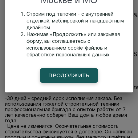
получения информации
https://api.whatsapp.com/send/?
Строим под тапочки - с внутренней
phone=79250306977&text=%D0%BB%D0%B0%D1%85
отделкой, меблировкой и ландшафтным
Дом П315 Котка | 105 м² | 2 спальни, 1 с/у
дизайном
Цена от: 4 845 000 р. / 46 143 р./м²
Нажимая «Продолжить» или закрывая
Отправьте слово котка нам в WhatsApp для
форму, вы соглашаетесь с
получения
использованием cookie-файлов и
информации
https://api.whatsapp.com/send/?
phone=79250306977&text=%D0%BA%D0%BE%D1%82
обработкой персональных данных
Дом П308 Kotionni | 82 м² | 2 спальни, 1 с/у
Цена от: 4 466 000 р. / 54 463 р./м²
ПРОДОЛЖИТЬ
Отправьте слово коттиони нам в WhatsApp для
получения информации
h
https://api.whatsapp.com/send/phone=792503
-30 дней - средний срок исполнения заказа. Без
использования тяжелой строительной техники
профессиональная бригада с опытом работы от 7
лет качественно соберет Ваш дом в любое время
года.
-Цена не изменится. Окончательная стоимость
строительства фиксируется в договоре. Он написан
простым и понятным языком, без мелкого шрифта и