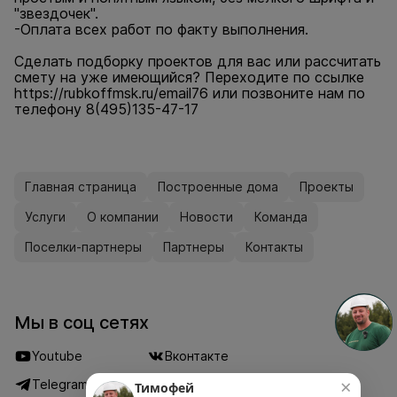
"звездочек".
-Оплата всех работ по факту выполнения.
Сделать подборку проектов для вас или рассчитать
смету на уже имеющийся? Переходите по ссылке
https://rubkoffmsk.ru/email76
или позвоните нам по
телефону 8(495)135-47-17
Главная страница
Построенные дома
Проекты
Услуги
О компании
Новости
Команда
Поселки-партнеры
Партнеры
Контакты
Мы в соц сетях
Youtube
Вконтакте
×
Telegram
Дзен
Тимофей