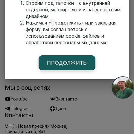
Строим под тапочки - с внутренней
ценами в различных материалах, перейдите по
отделкой, меблировкой и ландшафтным
ссылке
https://rubkoff.ru/catalog/proekt-doma-s-
tsokolem-p299/?type=kamennyj
дизайном
Нажимая «Продолжить» или закрывая
форму, вы соглашаетесь с
использованием cookie-файлов и
Главная страница
Построенные дома
Проекты
обработкой персональных данных
Услуги
О компании
Новости
Команда
Поселки-партнеры
Партнеры
Контакты
ПРОДОЛЖИТЬ
Мы в соц сетях
Youtube
Вконтакте
Telegram
Дзен
Контакты
МФК «Новая пресня» Москва,
Причальный пр, 8к1