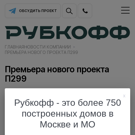
ОБСУДИТЬ ПРОЕКТ
ГЛАВНАЯ
НОВОСТИ КОМПАНИИ
ПРЕМЬЕРА НОВОГО ПРОЕКТА П299
Премьера нового проекта
П299
Современный и большой дом с сауной
x
на цокольном этаже.
Рубкофф - это более 750
▪️ 504,89 м²
построенных домов в
▪️Терраса 24,51 м²
▪️ Гараж 33,3 м²
Москве и МО
▪️Сауна 2,67 м²
Чтобы подробнее ознакомиться с проектом и