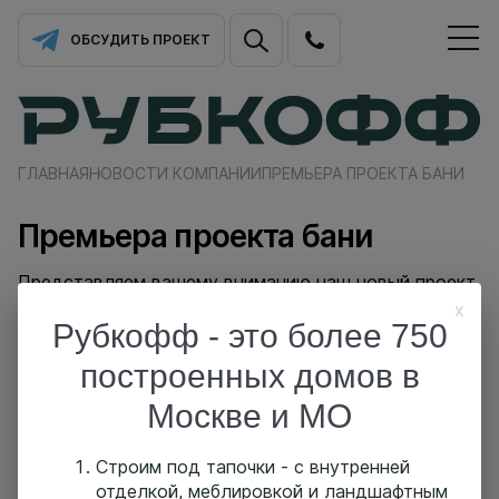
ОБСУДИТЬ ПРОЕКТ
ГЛАВНАЯ
НОВОСТИ КОМПАНИИ
ПРЕМЬЕРА ПРОЕКТА БАНИ
Премьера проекта бани
Представляем вашему вниманию наш новый проект
бани
x
Рубкофф - это более 750
построенных домов в
◼Проект П-215
◼108.3 м.кв
Москве и МО
◼1 этаж
Категория: Бани из бруса
Строим под тапочки - с внутренней
отделкой, меблировкой и ландшафтным