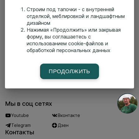
прачечной.
Строим под тапочки - с внутренней
• П-282
отделкой, меблировкой и ландшафтным
• Площадь 428.4 м²
дизайном
• Пятно застройки 29.9x17.8 м
• 3 Спальни
Нажимая «Продолжить» или закрывая
форму, вы соглашаетесь с
использованием cookie-файлов и
обработкой персональных данных
Главная страница
Построенные дома
Проекты
Услуги
О компании
Новости
Команда
ПРОДОЛЖИТЬ
Поселки-партнеры
Партнеры
Контакты
Мы в соц сетях
Youtube
Вконтакте
Telegram
Дзен
Контакты