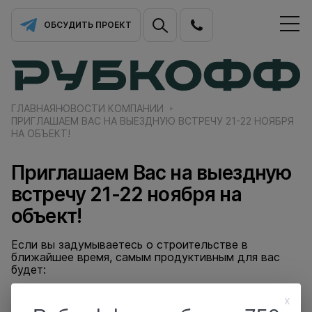
ОБСУДИТЬ ПРОЕКТ
ГЛАВНАЯ
НОВОСТИ КОМПАНИИ
ПРИГЛАШАЕМ ВАС НА ВЫЕЗДНУЮ ВСТРЕЧУ 21-22 НОЯБРЯ
НА ОБЪЕКТ!
Приглашаем Вас на выездную
встречу 21-22 ноября на
объект!
Если вы задумываетесь о строительстве в
ближайшее время, самым продуктивным для вас
будет:
• Проконсультироваться со специалистом
x
• Рассчитать смету