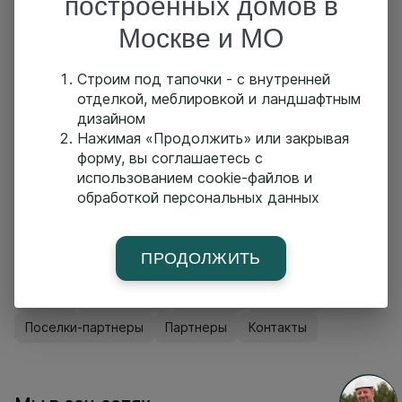
построенных домов в
Проектом предусмотрена просторная общая зона
Москве и МО
отдыха и 3 отдельные спальни.
▪️П-242
Строим под тапочки - с внутренней
▪️181.8 м²
отделкой, меблировкой и ландшафтным
▪️3 спальни
дизайном
▪️Второй свет
Нажимая «Продолжить» или закрывая
▪️Терраса
форму, вы соглашаетесь с
Листайте карусель чтобы ознакомится с проектом и
использованием cookie-файлов и
планировками!
обработкой персональных данных
ПРОДОЛЖИТЬ
Главная страница
Построенные дома
Проекты
Услуги
О компании
Новости
Команда
Поселки-партнеры
Партнеры
Контакты