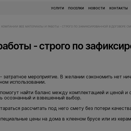
УСЛУГИ
ПОСЕЛКИ
НОВОСТИ
КОНТАКТЫ
И КОМПАНИИ
ВСЕ МАТЕРИАЛЫ И РАБОТЫ - СТРОГО ПО ЗАФИКСИРОВАННОЙ В ДОГОВОРЕ СМ
работы - строго по зафиксир
 затратное мероприятие. В желании сэкономить нет ниче
ьном использовании.
помогут найти баланс между комплектацией и ценой и 
ь осознанный и взвешенный выбор.
араться рассчитать под него смету без потери качеств
специальные цены на дома в клееном брусе или из керам