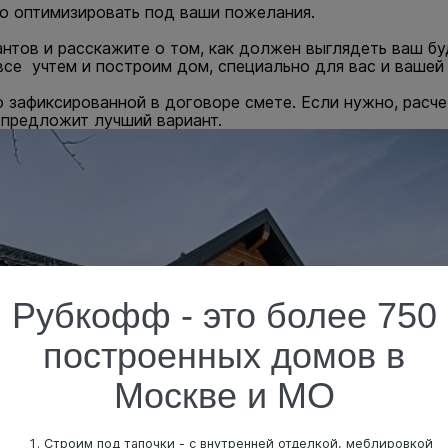
о оптимизировать под ваши пожелания.
антов и расскажите о том, как должен выглядеть ваш б
се учтем и построим дом, специально для вас и вашей 
о зафиксированной в договоре смете. Если нужно, расч
 предложит лучший вариант.
Рубкофф - это более 750
построенных домов в
Москве и МО
Строим под тапочки - с внутренней отделкой, меблировкой