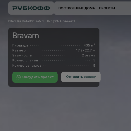
ПОСТРОЕННЫЕ ДОМА
ПРОЕКТЫ
ГЛАВНАЯ
КАТАЛОГ
КАМЕННЫЕ ДОМА
BRAVARN
Bravarn
Площадь
435 м²
Размер
17.2x22.7 м
Этажность
2 этажа
Кол-во спален
3
Кол-во санузлов
5
Оставить заявку
Обсудить проект
Оставить заявку
Обсудить проект