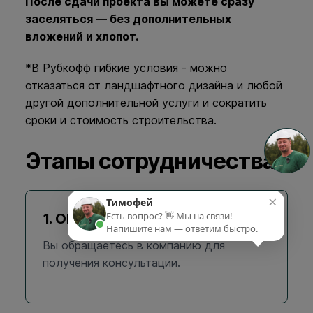
После сдачи проекта вы можете сразу
заселяться — без дополнительных
вложений и хлопот.
*В Рубкофф гибкие условия - можно
отказаться от ландшафтного дизайна и любой
другой дополнительной услуги и сократить
сроки и стоимость строительства.
Этапы сотрудничества
×
Тимофей
Есть вопрос? 👋 Мы на связи!
1. ОБРАЩЕНИЕ В КОМПАНИЮ
Напишите нам — ответим быстро.
Вы обращаетесь в компанию для
получения консультации.