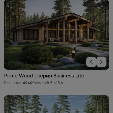
способность.
Нарезка деталей
- готовый брус
нарезают по проектным размерам с
учётом системы «шип-паз», что
ускоряет сборку дома и
обеспечивает плотное соединение
без мостиков холода.
Prime Wood | серия Business Lite
Площадь:
149 м2
Размер:
8.5 x15 м