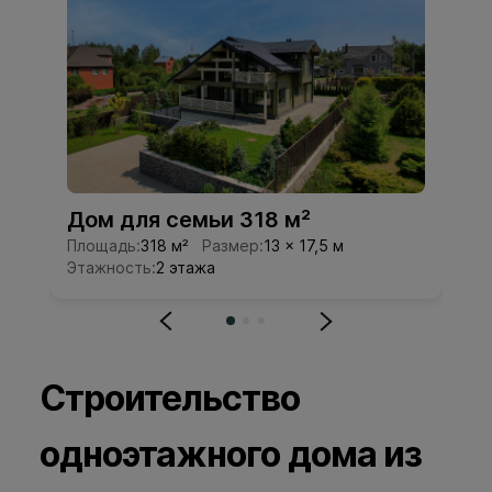
Дом для семьи 318 м²
Д
Площадь:
318 м²
Размер:
13 × 17,5 м
Пл
Этажность:
2 этажа
Эт
Строительство
одноэтажного дома из