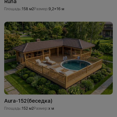
Runa
Площадь:
158 м2
Размер:
9,2x16 м
Aura-152(беседка)
Площадь:
152 м2
Размер:
x м