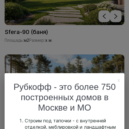
Sfera-90 (баня)
Площадь:
м2
Размер:
x м
x
Рубкофф - это более 750
построенных домов в
Москве и МО
Строим под тапочки - с внутренней
отделкой, меблировкой и ландшафтным