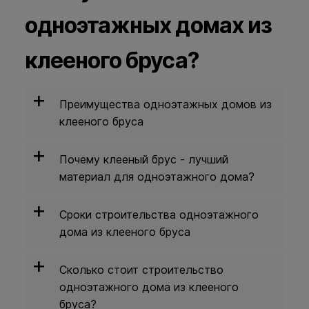
одноэтажных домах из
клееного бруса?
+
Преимущества одноэтажных домов из
клееного бруса
+
Одноэтажная конструкция ускоряет
Почему клееный брус - лучший
строительные работы и сроки сдачи
материал для одноэтажного дома?
дома;
+
Более легкая уборка и быт;
Сроки строительства одноэтажного
дома из клееного бруса
Отсутствие лестниц - удобство и
безопасность для детей и пожилых
+
людей;
Сколько стоит строительство
Больше полезной площади
одноэтажного дома из клееного
благодаря отсутствию лестницы.
бруса?