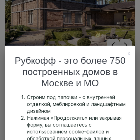
x
Рубкофф - это более 750
Balance
построенных домов в
Площадь:
613 м2
Размер:
x м
Москве и МО
Продан
Видео обзор
Вживую
Строим под тапочки - с внутренней
отделкой, меблировкой и ландшафтным
дизайном
Нажимая «Продолжить» или закрывая
форму, вы соглашаетесь с
использованием cookie-файлов и
обработкой персональных данных